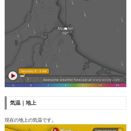
気温｜地上
現在の地上の気温です。