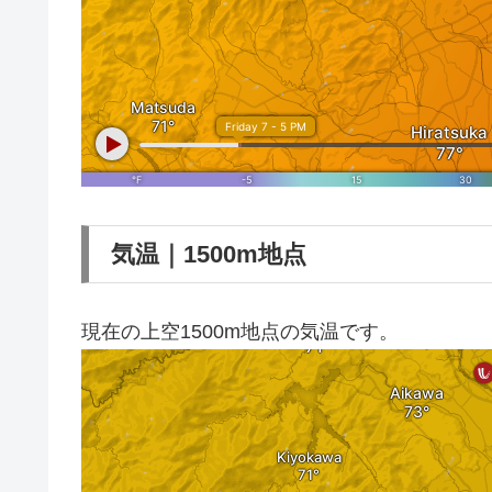
気温｜1500m地点
現在の上空1500m地点の気温です。