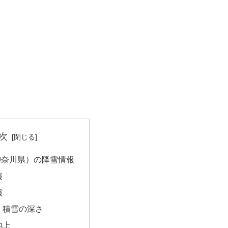
次
神奈川県）の降雪情報
報
報
・積雪の深さ
地上