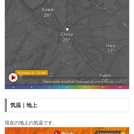
気温｜地上
現在の地上の気温です。