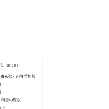
次
（東京都）の降雪情報
報
報
・積雪の深さ
地上