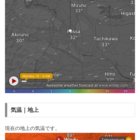
気温｜地上
現在の地上の気温です。