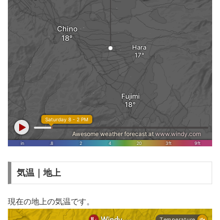
気温｜地上
現在の地上の気温です。