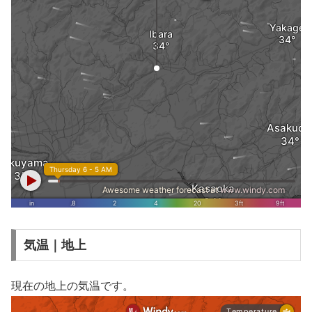
気温｜地上
現在の地上の気温です。