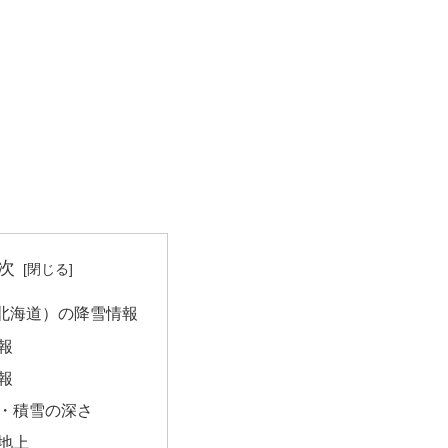
次
北海道）の降雪情報
報
報
・積雪の深さ
地上