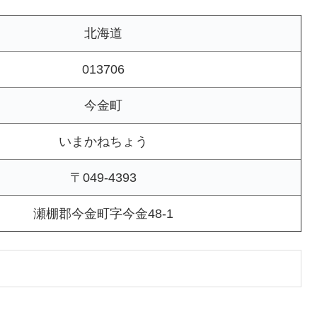
北海道
013706
今金町
いまかねちょう
〒049-4393
瀬棚郡今金町字今金48-1