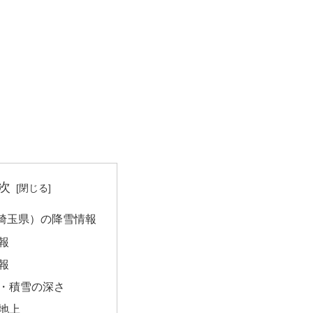
次
埼玉県）の降雪情報
報
報
・積雪の深さ
地上