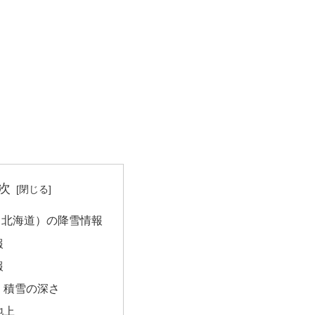
次
（北海道）の降雪情報
報
報
・積雪の深さ
地上