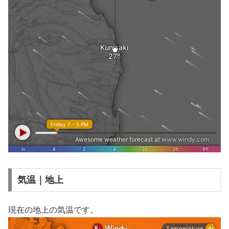
気温｜地上
現在の地上の気温です。