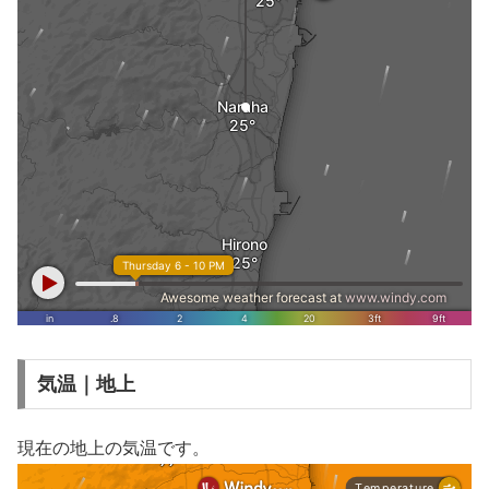
気温｜地上
現在の地上の気温です。