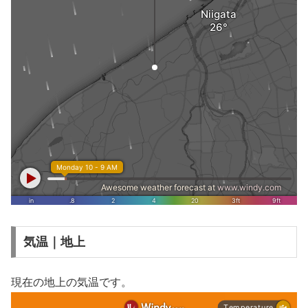
気温｜地上
現在の地上の気温です。