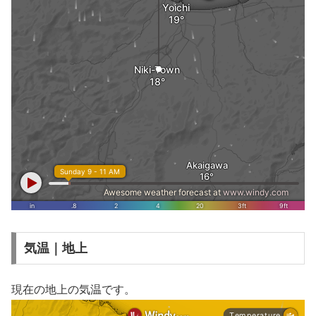
気温｜地上
現在の地上の気温です。