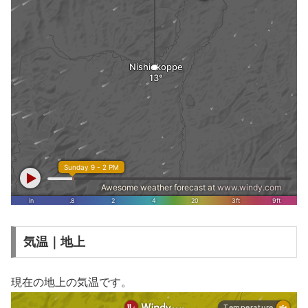
気温｜地上
現在の地上の気温です。