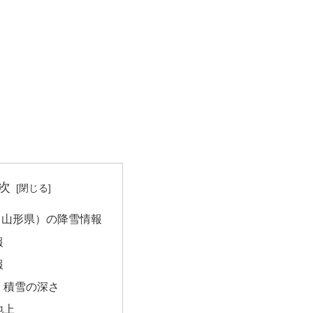
次
（山形県）の降雪情報
報
報
・積雪の深さ
地上