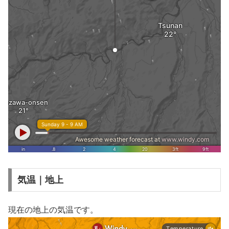
気温｜地上
現在の地上の気温です。