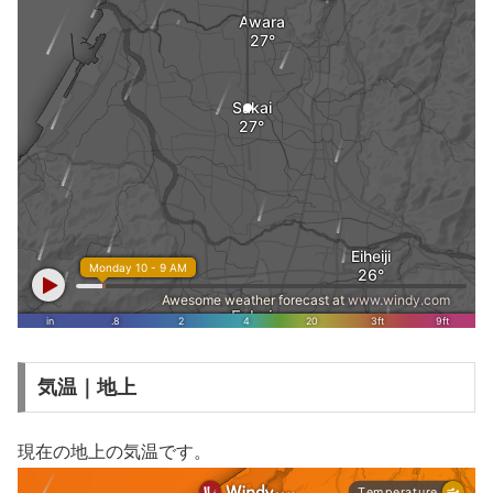
気温｜地上
現在の地上の気温です。