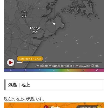
気温｜地上
現在の地上の気温です。