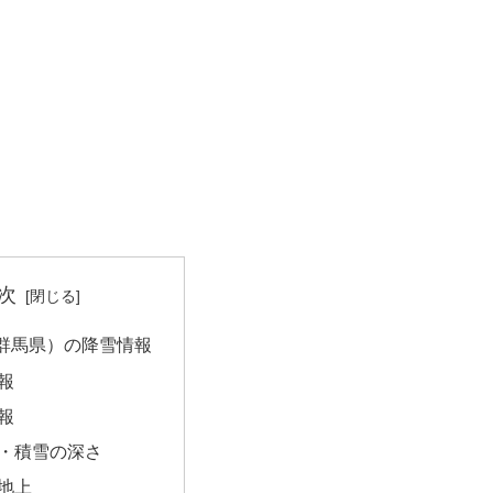
次
群馬県）の降雪情報
報
報
・積雪の深さ
地上