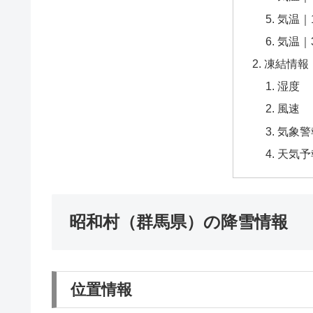
気温｜
気温｜
凍結情報
湿度
風速
気象警
天気予
昭和村（群馬県）の降雪情報
位置情報