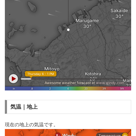
気温｜地上
現在の地上の気温です。