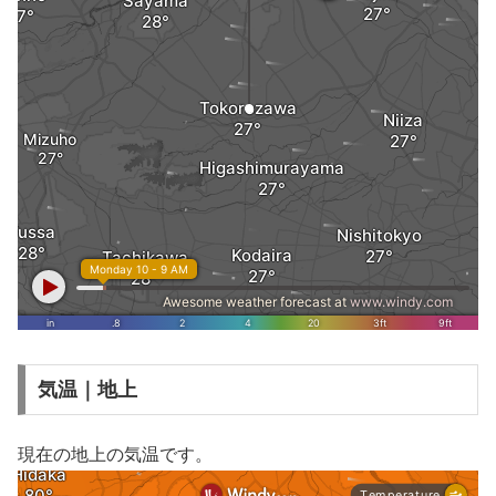
気温｜地上
現在の地上の気温です。