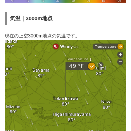
気温｜3000m地点
現在の上空3000m地点の気温です。