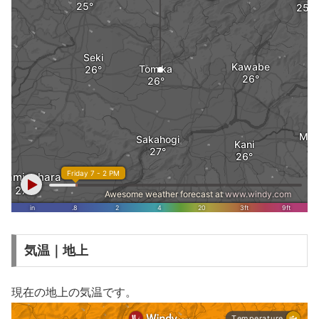
気温｜地上
現在の地上の気温です。