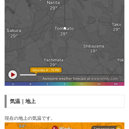
気温｜地上
現在の地上の気温です。