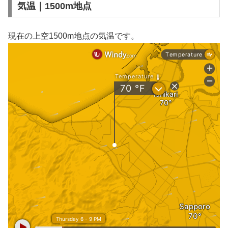
気温｜1500m地点
現在の上空1500m地点の気温です。