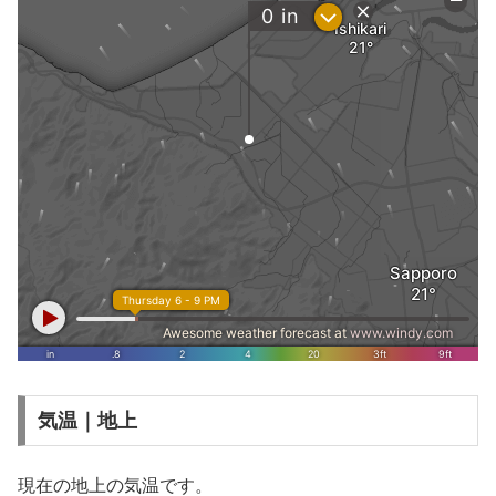
気温｜地上
現在の地上の気温です。